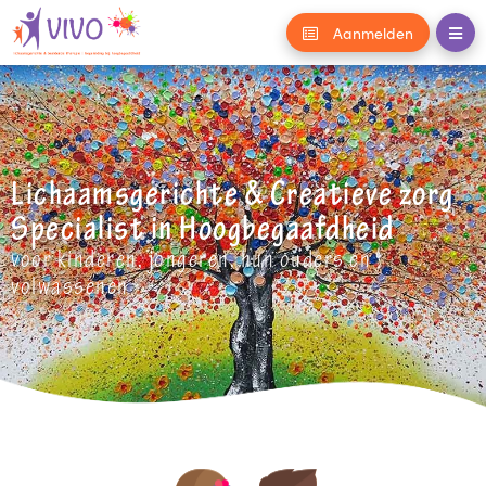
Aanmelden
Lichaamsgerichte & Creatieve zorg
Specialist in Hoogbegaafdheid
voor kinderen, jongeren, hun ouders en
volwassenen